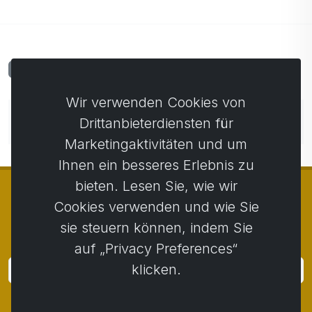
Kommentare
0
Wir verwenden Cookies von
Noch keine Kommentare. Seien Sie der Erste, der
Drittanbieterdiensten für
einen Kommentar abgibt.
Marketingaktivitäten und um
Ihnen ein besseres Erlebnis zu
bieten. Lesen Sie, wie wir
Cookies verwenden und wie Sie
sie steuern können, indem Sie
© Copyright 2014 - 2026
Activstar
auf „Privacy Preferences“
klicken.
Anmeldung
Melden Sie sich für Neuigkeiten und Aktionen an