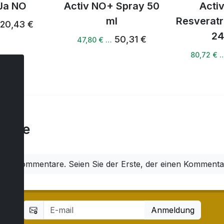
Ja NO
Activ NO+ Spray 50
Acti
ml
Resveratr
20,43 €
24
50,31 €
47,80 € …
80,72 € 
tare
ine Kommentare. Seien Sie der Erste, der einen Kommentar
Anmeldung