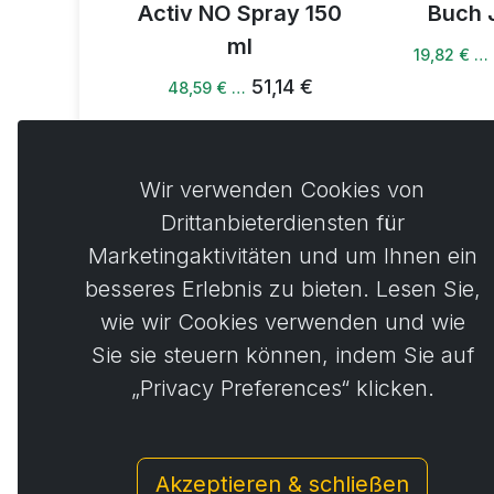
v NO
Activ NO Spray 150
Buch 
änk 250 g
ml
19,82 € …
4,00 €
51,14 €
48,59 € …
Wir verwenden Cookies von
Drittanbieterdiensten für
Marketingaktivitäten und um Ihnen ein
Kommen
0
besseres Erlebnis zu bieten. Lesen Sie,
wie wir Cookies verwenden und wie
Sie sie steuern können, indem Sie auf
Noch ke
„Privacy Preferences“ klicken.
Akzeptieren & schließen