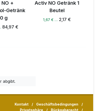
v NO +
Activ NO Getränk 1
Activ NO 
ol-Getränk
Beutel
2
0 g
2,17 €
83
1,67 € …
84,97 €
…
 abgibt.
Kontakt
/
Geschäftsbedingungen
/
Privatsphäre
/
Rückgaberecht
/