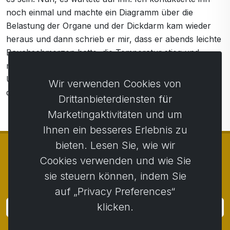
noch einmal und machte ein Diagramm über die
Belastung der Organe und der Dickdarm kam wieder
heraus und dann schrieb er mir, dass er abends leichte
Bauchschmerzen hatte, die Temperatur stieg und
morgens zum Arzt ging, der Die Diagnose war... Kolitis.
Und deshalb nehmen wir unsere Gesundheit nicht auf
Wir verwenden Cookies von
die leichte Schulter, sondern betreiben Prävention.
Drittanbieterdiensten für
Marketingaktivitäten und um
Ihnen ein besseres Erlebnis zu
bieten. Lesen Sie, wie wir
Cookies verwenden und wie Sie
sie steuern können, indem Sie
© Copyright 2014 - 2026
Activstar
auf „Privacy Preferences“
klicken.
Anmeldung