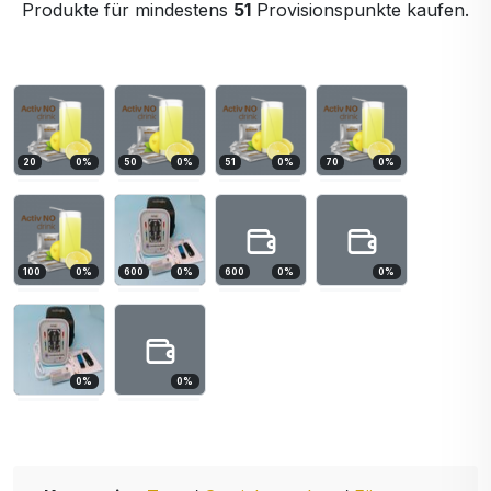
Produkte für mindestens
51
Provisionspunkte kaufen.
20
0
%
50
0
%
51
0
%
70
0
%
100
0
%
600
0
%
600
0
%
0
%
0
%
0
%