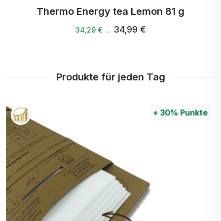
Garcinia
Thermo Energy tea Lemon 81 g
Cambogia,
34,99 €
34,29 € …
Bromelain,
CACTINEA®,
Koffein.
Produkte für jeden Tag
+
30%
Punkte