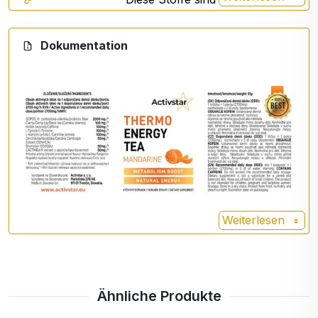
Rübenschnitzel -
für die nützlichen
GOFOS
Darmbakterien, die Ihren Darm
Dokumentation
gesund und funktionsfähig
halten.
Schwarzer
Tee
Kofein
L-Tyrosin
Es gibt Ihnen Energie für den
ganzen Tag.
L-Carnitin
L-Carnitin ist einer der
Weiterlesen
wirksamsten Fettverbrenner.
Garcinia
Es handelt sich um einen wild
Cambogia
wachsenden Baum, der
hauptsächlich in Südindien
Ähnliche Produkte
wächst. Die Frucht enthält