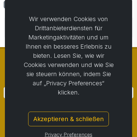
Kommentare
0
Wir verwenden Cookies von
Noch keine Kommentare. Seien Sie der Erste, der
Drittanbieterdiensten für
einen Kommentar abgibt.
Marketingaktivitäten und um
Ihnen ein besseres Erlebnis zu
bieten. Lesen Sie, wie wir
Cookies verwenden und wie Sie
sie steuern können, indem Sie
© Copyright 2014 - 2026
Activstar
auf „Privacy Preferences“
klicken.
Anmeldung
Melden Sie sich für Neuigkeiten und Aktionen an
Akzeptieren & schließen
Kontakt
/
Geschäftsbedingungen
/
Privatsphäre
/
Rückgaberecht
/
Beschwerdeprotokoll
/
Privacy Preferences
Rücktritt vom Vertrag
/
Cookies