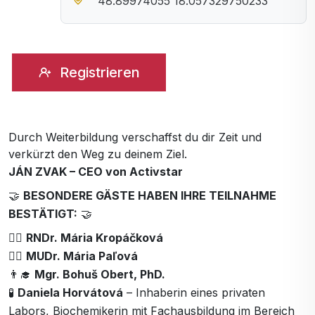
48.89974055 18.057329750233
Registrieren
Durch Weiterbildung verschaffst du dir Zeit und
verkürzt den Weg zu deinem Ziel.
JÁN ZVAK – CEO von Activstar
🤝
BESONDERE GÄSTE HABEN IHRE TEILNAHME
BESTÄTIGT:
🤝
👩‍⚕️
RNDr. Mária Kropáčková
👩‍⚕️
MUDr. Mária Paľová
👨‍🎓
Mgr. Bohuš Obert, PhD.
🧪
Daniela Horvátová
– Inhaberin eines privaten
Labors, Biochemikerin mit Fachausbildung im Bereich