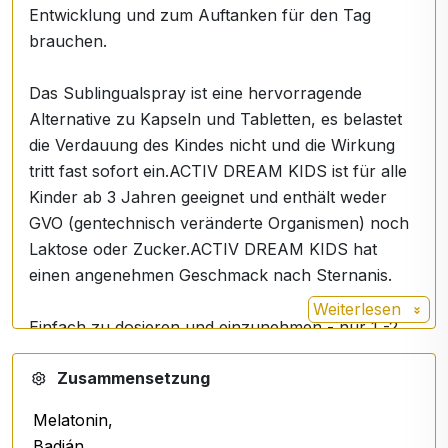
Entwicklung und zum Auftanken für den Tag
brauchen.
Das Sublingualspray ist eine hervorragende
Alternative zu Kapseln und Tabletten, es belastet
die Verdauung des Kindes nicht und die Wirkung
tritt fast sofort ein.ACTIV DREAM KIDS ist für alle
Kinder ab 3 Jahren geeignet und enthält weder
GVO (gentechnisch veränderte Organismen) noch
Laktose oder Zucker.ACTIV DREAM KIDS hat
einen angenehmen Geschmack nach Sternanis.
Weiterlesen
Einfach zu dosieren und einzunehmen - nur 1 -2
Sitzungen ein paar Minuten vor dem
Zusammensetzung
Schlafengehen. Es ist eine unterhaltsame und
bequeme Art der Melatonineinnahme, auf die sich
Melatonin,
Ihre Kinder freuen werden.
Badián