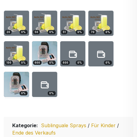
20
0
%
50
0
%
51
0
%
70
0
%
100
0
%
600
0
%
600
0
%
0
%
0
%
0
%
Kategorie:
Sublinguale Sprays
/
Für Kinder
/
Ende des Verkaufs