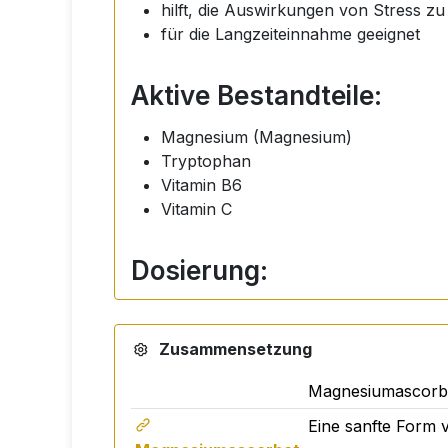
hilft, die Auswirkungen von Stress zu
für die Langzeiteinnahme geeignet
Aktive Bestandteile:
Magnesium (Magnesium)
Tryptophan
Vitamin B6
Vitamin C
Dosierung:
2-3 Mal täglich 3 Spritzen in die Mundhö
Zusammensetzung
Zutaten:
Magnesiumascorbat
Magnesiumascorbat, Tryptophan, Vitamin B
Eine sanfte Form 
Ascorbinsäure), gereinigtes Wasser, Kali