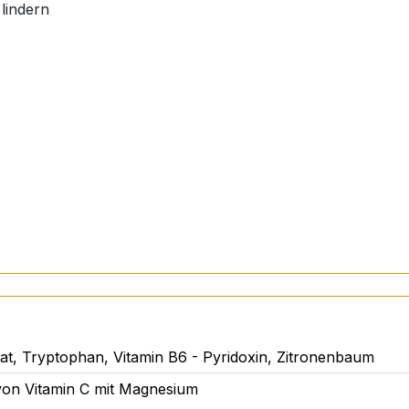
 lindern
hle geben.
, Tryptophan, Vitamin B6 - Pyridoxin, Zitronenbaum
6 (Pyridoxinhydrochlorid), Glycerin, ätherisches Öl von Zi
von Vitamin C mit Magnesium
umsorbat.