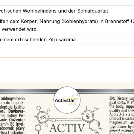
chischen Wohlbefindens und der Schlafqualität
elfen dem Körper, Nahrung (Kohlenhydrate) in Brennstoff 
 verwendet wird.
agesdosis. Dieses Nahrungsergänzungsmittel ist kein Ersat
er 3 Jahren, schwangere und stillende Frauen. Außerhalb 
t einem erfrischenden Zitrusaroma
er Temperatur unter 25 °C lagern.