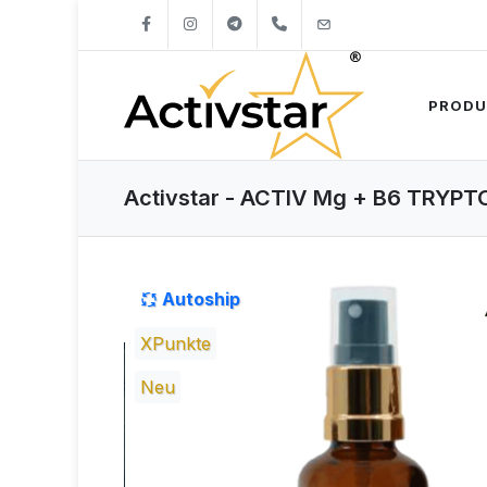
+421904262747
info@activstar.eu
PRODU
Activstar - ACTIV Mg + B6 TRYPTO
Autoship
XPunkte
Neu