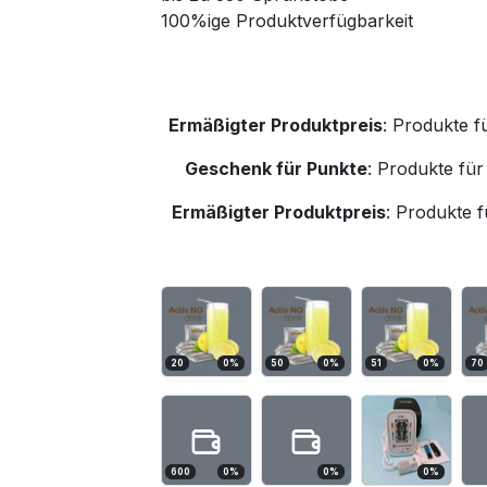
100%ige Produktverfügbarkeit
Ermäßigter Produktpreis
:
Produkte f
Geschenk für Punkte
:
Produkte für
Ermäßigter Produktpreis
:
Produkte f
20
0
%
50
0
%
51
0
%
70
600
0
%
0
%
0
%