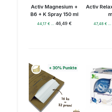
nesium +
Activ Relax Spray 50
Activ B S
ay 150 ml
ml
41,95 € …
46,49 €
49,98 €
47,48 € …
0%
Punkte