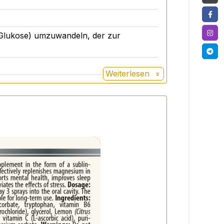
(Glukose) umzuwandeln, der zur
z für eine abwechslungsreiche
der Reichweite von Kleinkindern
Weiterlesen