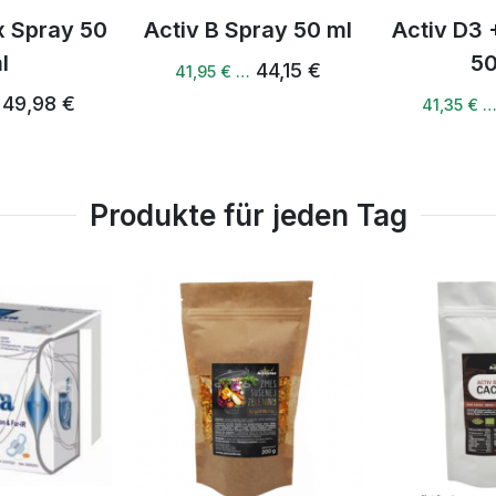
pray 50 ml
Activ D3 + K2 Spray
Aktivöl 
50 ml
Li
44,15 €
43,53 €
67,
41,35 € …
Produkte für jeden Tag