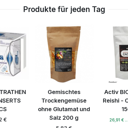
Produkte für jeden Tag
LTRATHEN
Gemischtes
Activ BI
INSERTS
Trockengemüse
Reishi -
CS
ohne Glutamat und
15
Salz 200 g
2 €
26,91 € 