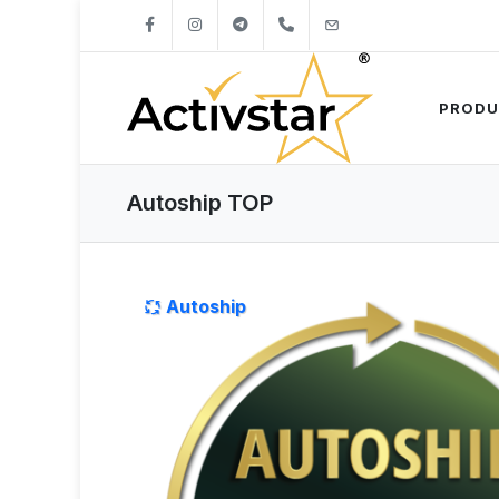
+421904262747
info@activstar.eu
PRODU
Autoship TOP
Autoship