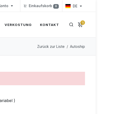
onto
Einkaufskorb
DE
0
0
VERKOSTUNG
KONTAKT
Zurück zur Liste
Autoship
riabel )