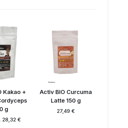
O Kakao +
Activ BIO Curcuma
Acti
 Cordyceps
Latte 150 g
Pilzgew
0 g
27,49 €
28,24 €
28,32 €
…