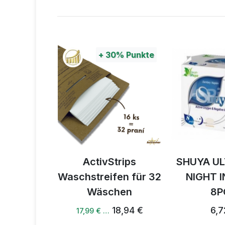
0%
Punkte
+
30%
Punkte
á taška
ActivStrips
SHUYA U
Waschstreifen für 32
NIGHT 
4 €
Wäschen
8P
18,94 €
6,7
17,99 € …