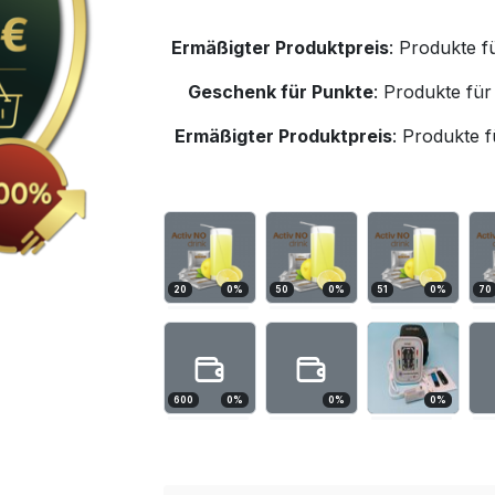
Ermäßigter Produktpreis
:
Produkte f
Geschenk für Punkte
:
Produkte für
Ermäßigter Produktpreis
:
Produkte f
20
0
%
50
0
%
51
0
%
70
600
0
%
0
%
0
%