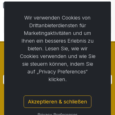
Kommentare
0
Wir verwenden Cookies von
Noch keine Kommentare. Seien Sie der Erste, der
Drittanbieterdiensten für
einen Kommentar abgibt.
Marketingaktivitäten und um
Ihnen ein besseres Erlebnis zu
bieten. Lesen Sie, wie wir
Cookies verwenden und wie Sie
sie steuern können, indem Sie
© Copyright 2014 - 2026
Activstar
auf „Privacy Preferences“
klicken.
Anmeldung
Melden Sie sich für Neuigkeiten und Aktionen an
Akzeptieren & schließen
Kontakt
/
Geschäftsbedingungen
/
Privatsphäre
/
Rückgaberecht
/
Beschwerdeprotokoll
/
Privacy Preferences
Rücktritt vom Vertrag
/
Cookies