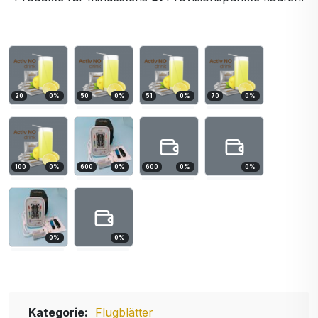
20
0
%
50
0
%
51
0
%
70
0
%
100
0
%
600
0
%
600
0
%
0
%
0
%
0
%
Kategorie:
Flugblätter