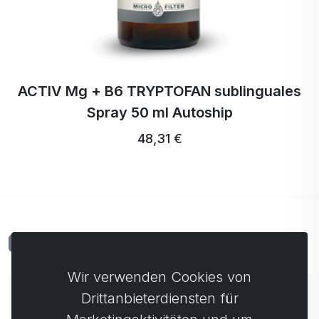
ACTIV Mg + B6 TRYPTOFAN sublinguales
Spray 50 ml Autoship
48,31 €
Kommentare
0
Wir verwenden Cookies von
Noch keine Kommentare. Seien Sie der Erste, der
Drittanbieterdiensten für
einen Kommentar abgibt.