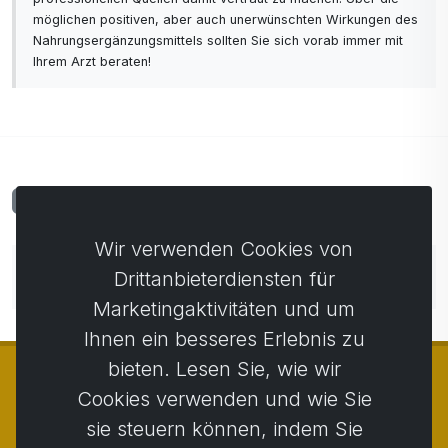
möglichen positiven, aber auch unerwünschten Wirkungen des
Nahrungsergänzungsmittels sollten Sie sich vorab immer mit
Ihrem Arzt beraten!
Kommentare
0
Wir verwenden Cookies von
Noch keine Kommentare. Seien Sie der Erste, der
Drittanbieterdiensten für
einen Kommentar abgibt.
Marketingaktivitäten und um
Ihnen ein besseres Erlebnis zu
bieten. Lesen Sie, wie wir
Cookies verwenden und wie Sie
sie steuern können, indem Sie
© Copyright 2014 - 2026
Activstar