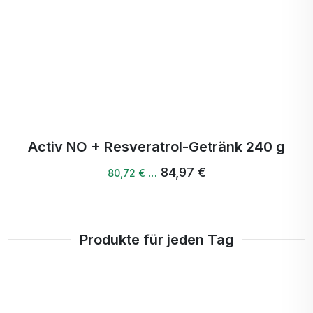
schwangere und stillende Frauen. Außerhalb der
Reichweite von Kindern aufbewahren. Trocken
und dunkel bei einer Temperatur unter 25 °C
lagern.
Activ NO + Resveratrol-Getränk 240 g
84,97 €
80,72 € …
Produkte für jeden Tag