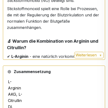
Stickstoffmonoxid (NO) beteiligt sind.
Stickstoffmonoxid spielt eine Rolle bei Prozessen,
die mit der Regulierung der Blutzirkulation und der
normalen Funktion der Blutgefäße
zusammenhängen.
🔬 Warum die Kombination von Arginin und
Citrullin?
Weiterlesen
✔
L-Arginin
- eine natürlich vorkommende
Aminosäure im Körper
✔
L-Citrullin
- ist am Stoffwechsel von Arginin
Zusammensetzung
beteiligt
✔
Betain HCl
L-
✔
Hydrolat aus der Seekiefer (Pinus pinaster)
Arginin
AKG, L-
Die synergetische Kombination von Inhaltsstoffen
Citrullin
wurde entwickelt, um einen aktiven Lebensstil und
DL