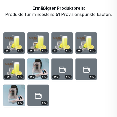
Ermäßigter Produktpreis
:
Produkte für mindestens
51
Provisionspunkte kaufen.
20
0
%
50
0
%
51
0
%
70
0
%
100
0
%
600
0
%
600
0
%
0
%
0
%
0
%