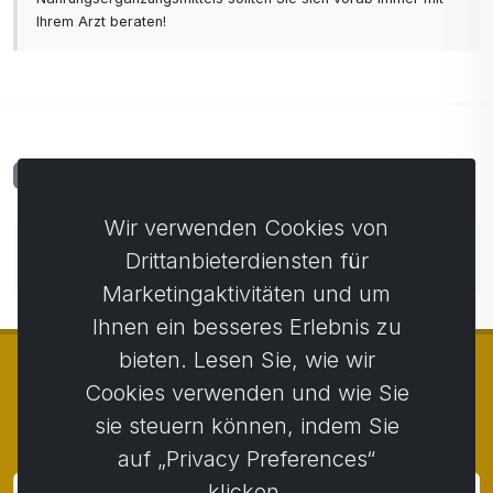
Ihrem Arzt beraten!
Kommentare
0
Wir verwenden Cookies von
Noch keine Kommentare. Seien Sie der Erste, der
Drittanbieterdiensten für
einen Kommentar abgibt.
Marketingaktivitäten und um
Ihnen ein besseres Erlebnis zu
bieten. Lesen Sie, wie wir
Cookies verwenden und wie Sie
sie steuern können, indem Sie
© Copyright 2014 - 2026
Activstar
auf „Privacy Preferences“
klicken.
Anmeldung