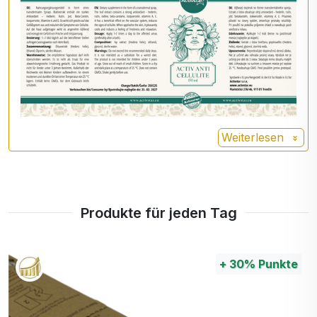
leichtere Beine und ein Gefühl der
Frische für den ganzen Tag.
Rutin ist eines der natürlich in Pflanzen
Routine
vorkommenden Flavonoide. Es ist für
seine Rolle in Pflanzen bekannt, wo es
am Schutz gegen oxidativen Stress
beteiligt ist.
Weiterlesen
Menthol wird in vielen Produkten und
Menthol
aus vielen Gründen verwendet.
Produkte für jeden Tag
+
30%
Punkte