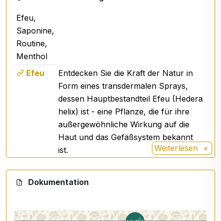
Efeu,
Saponine,
Routine,
Menthol
Efeu
Entdecken Sie die Kraft der Natur in
Form eines transdermalen Sprays,
dessen Hauptbestandteil Efeu (Hedera
helix) ist - eine Pflanze, die für ihre
außergewöhnliche Wirkung auf die
Haut und das Gefäßsystem bekannt
Weiterlesen
ist.
Die Saponine erleichtern auch die
Saponine
Aufnahme anderer Wirkstoffe und
Dokumentation
helfen dem Körper, die Energie aus
den Fettzellen effizienter zu nutzen.
Das Ergebnis ist eine glattere Haut,