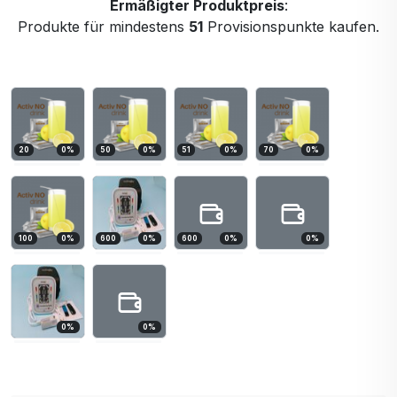
Ermäßigter Produktpreis
:
Produkte für mindestens
51
Provisionspunkte kaufen.
20
0
%
50
0
%
51
0
%
70
0
%
100
0
%
600
0
%
600
0
%
0
%
0
%
0
%