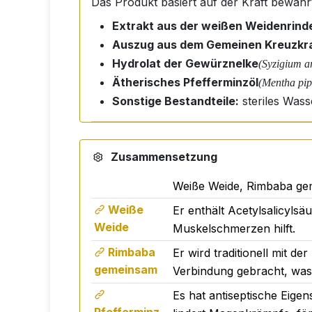
Das Produkt basiert auf der Kraft bewähr
Extrakt aus der weißen Weidenrind
Auszug aus dem Gemeinen Kreuzkr
Hydrolat der Gewürznelke
(Syzigium 
Ätherisches Pfefferminzöl
(Mentha pip
Sonstige Bestandteile:
steriles Wass
Sorbitol, Salzsäure, Pfef
Zusammensetzung
Das Spray wird direkt in die Mundhöhle g
Weiße Weide, Rimbaba ge
Weiße
Erwachsene:
3 x täglich 2 Sprühstöß
Er enthält Acetylsalicyls
Weide
Kinder ab 3 Jahren:
2 x täglich 2 Sp
Muskelschmerzen hilft.
Rimbaba
Er wird traditionell mit d
Die empfohlene Tagesdosis
darf
nicht übe
gemeinsam
Verbindung gebracht, was
gedacht und ist nicht für Kinder unter 3 
Es hat antiseptische Eig
Hersteller.