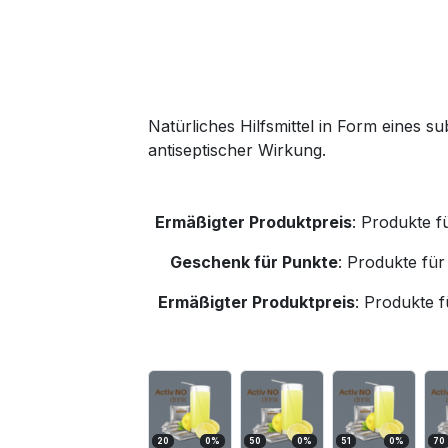
Natürliches Hilfsmittel in Form eines s
antiseptischer Wirkung.
Ermäßigter Produktpreis
:
Produkte f
Geschenk für Punkte
:
Produkte für
Ermäßigter Produktpreis
:
Produkte f
20
0
%
50
0
%
51
0
%
70