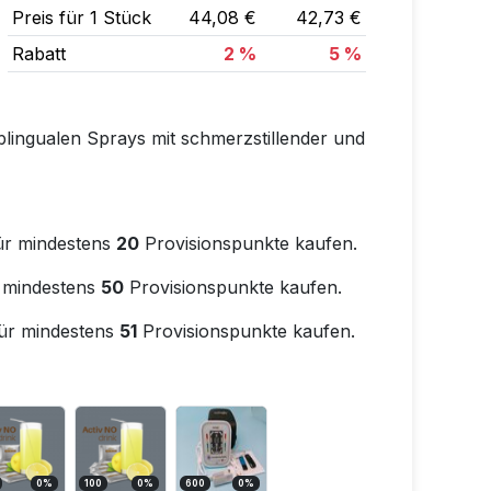
Preis für 1 Stück
44,08 €
42,73 €
Rabatt
2 %
5 %
ublingualen Sprays mit schmerzstillender und
ür mindestens
20
Provisionspunkte kaufen.
 mindestens
50
Provisionspunkte kaufen.
ür mindestens
51
Provisionspunkte kaufen.
0
%
100
0
%
600
0
%