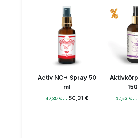
Spray 150
Activ NO+ Spray 50
Aktivkör
l
ml
150
51,14 €
50,31 €
47,80 € …
42,53 € …