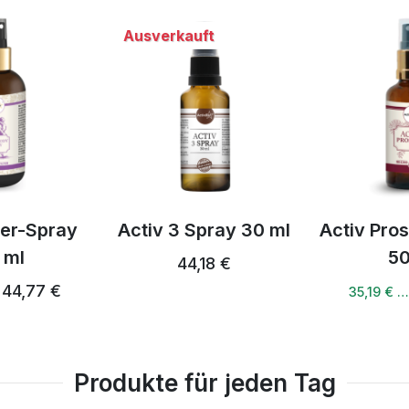
Ausverkauft
per-Spray
Activ 3 Spray 30 ml
Activ Pro
 ml
50
44,18 €
44,77 €
35,19 € 
Produkte für jeden Tag