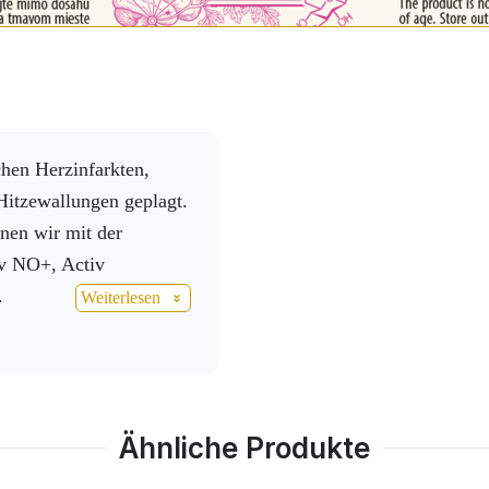
itzewallungen geplagt.
nen wir mit der
v NO+, Activ
.
Weiterlesen
s. Heute fühlen wir uns
klich über die positiven
Ähnliche Produkte