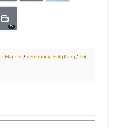
0
%
ür Männer
/
Verdauung, Entgiftung
/
Für