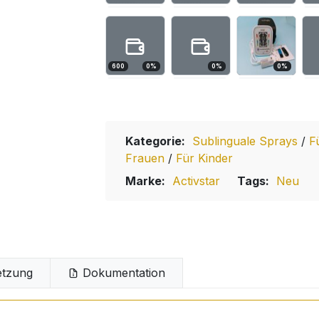
600
0
%
0
%
0
%
Kategorie:
Sublinguale Sprays
/
F
Frauen
/
Für Kinder
Marke:
Activstar
Tags:
Neu
tzung
Dokumentation