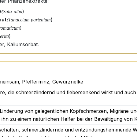
ter Pflanzenextrakte:
e
)
(Salix alba
aut
)
(Tanacetum partenium
)
aromaticum
)
erita
er, Kaliumsorbat.
ferminzöl, Kaliumsorbat
esprüht:
meinsam, Pfefferminz, Gewürznelke
e (oder nach Bedarf).
äure, die schmerzlindernd und fiebersenkend wirkt und auc
rühstöße (oder je nach Bedarf).
er Linderung von gelegentlichen Kopfschmerzen, Migräne und
rschritten werden. Dieses Produkt ist nicht als Ersatz fü
 ihn zu einem natürlichen Helfer bei der Bewältigung von
Jahren geeignet. Es wird für Kinder nicht empfohlen.
enschaften, schmerzlindernde und entzündungshemmende Wi