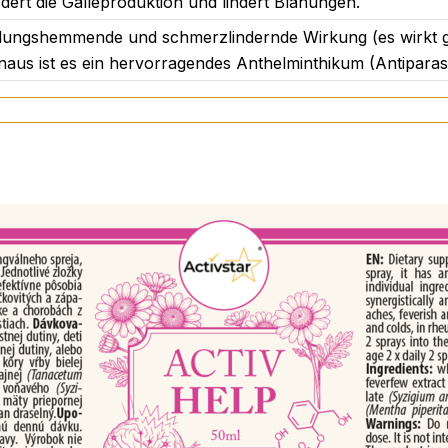
dert die Galleproduktion und lindert Blähungen.
ndungshemmende und schmerzlindernde Wirkung (es wirkt 
r Kraft der Natur und der Mikrofilter-Technologie.
us ist es ein hervorragendes Anthelminthikum (Antiparasit