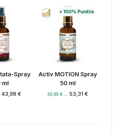
+
100%
Punkte
stata-Spray
Activ MOTION Spray
Activ Mig
 ml
50 ml
29
43,98 €
53,31 €
…
50,65 € …