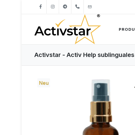
+421904262747
info@activstar.eu
PRODU
Activstar - Activ Help sublinguale
Neu