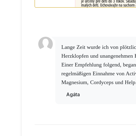
Lange Zeit wurde ich von plötzlichen Herzinfarkten,
Herzklopfen und unangenehmen H
Einer Empfehlung folgend, began
regelmäßigen Einnahme von Acti
Magnesium, Cordyceps und Help
Nach Untersuchungen - CT, Echo und Holter - fielen die
Agáta
Ergebnisse zum Glück sehr gut au
deutlich besser und sind sehr glüc
Ergebnisse." 🙏
Vielen Dank ❤️.