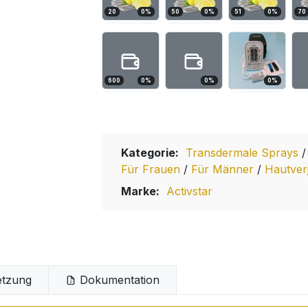
20
0
%
50
0
%
51
0
%
70
600
0
%
0
%
0
%
Kategorie:
Transdermale Sprays
Für Frauen
/
Für Männer
/
Hautve
Marke:
Activstar
tzung
Dokumentation