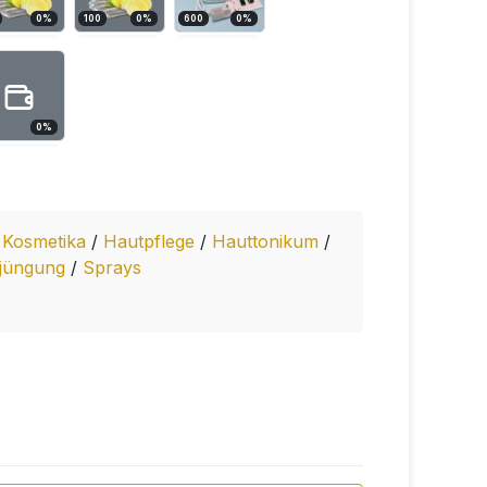
0
%
100
0
%
600
0
%
0
%
/
Kosmetika
/
Hautpflege
/
Hauttonikum
/
rjüngung
/
Sprays