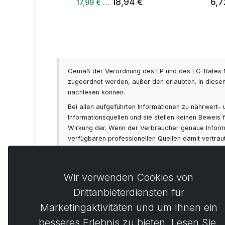
18,94 €
6,72 €
17,99 € …
Gemäß der Verordnung des EP und des EG-Rates N
zugeordnet werden, außer den erlaubten. In diesen
nachlesen können.
Bei allen aufgeführten Informationen zu nährwert
Informationsquellen und sie stellen keinen Bewei
Wirkung dar. Wenn der Verbraucher genaue Informat
verfügbaren professionellen Quellen damit vertra
sich vorab immer mit Ihrem Arzt beraten!
Wir verwenden Cookies von
Drittanbieterdiensten für
Marketingaktivitäten und um Ihnen ein
Kommen
0
besseres Erlebnis zu bieten. Lesen Sie,