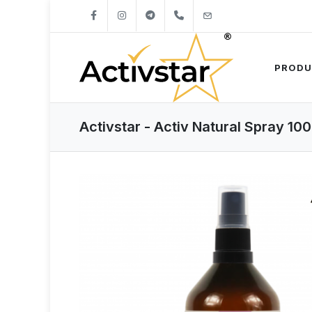
+421904262747
info@activstar.eu
PRODU
Activstar - Activ Natural Spray 100