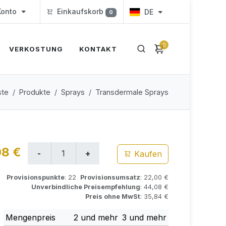
onto
Einkaufskorb
DE
0
0
VERKOSTUNG
KONTAKT
ste
Produkte
Sprays
Transdermale Sprays
08 €
Kaufen
Provisionspunkte
: 22
Provisionsumsatz
: 22,00 €
Unverbindliche Preisempfehlung
: 44,08 €
Preis ohne MwSt
: 35,84 €
Mengenpreis
2 und mehr
3 und mehr