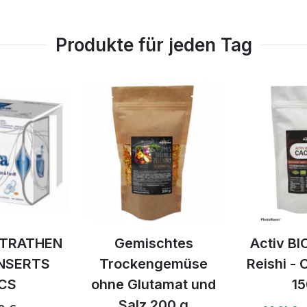
Produkte für jeden Tag
ATHEN
Gemischtes
Activ BIO K
ERTS
Trockengemüse
Reishi - Cor
ohne Glutamat und
150 g
Salz 200 g