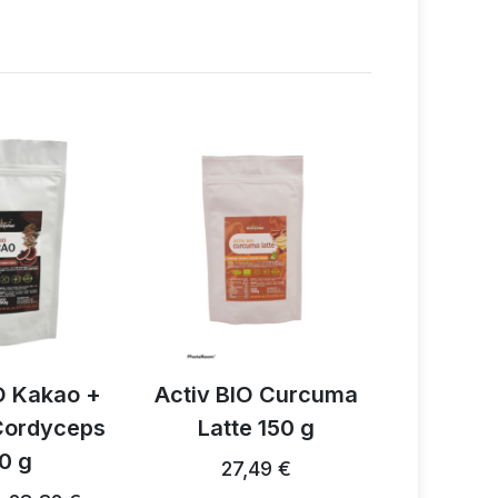
akao +
Activ BIO Curcuma
Activ 3 
dyceps
Latte 150 g
Pilzgewürz
27,49 €
28
28,24 € …