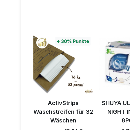
unkte
+
30%
Punkte
ška
ActivStrips
SHUYA ULTR
Waschstreifen für 32
NIGHT INS
Wäschen
8PCS