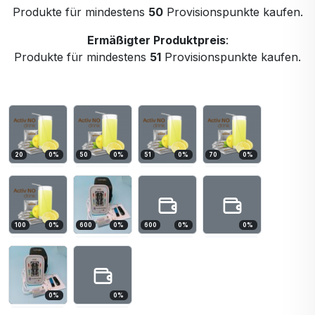
Produkte für mindestens
50
Provisionspunkte kaufen.
Ermäßigter Produktpreis
:
Produkte für mindestens
51
Provisionspunkte kaufen.
20
0
%
50
0
%
51
0
%
70
0
%
100
0
%
600
0
%
600
0
%
0
%
0
%
0
%