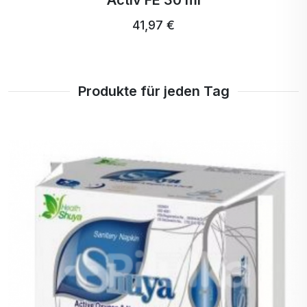
Activ FE 30 ml
Gewöhnliche
zur Erhaltung der Gesundheit
41,97 €
Preiselbeere
und des Gleichgewichts im
Bereich der Harnwege
eingesetzt.
Produkte für jeden Tag
Kurkuma
Kurkuma ist ein schmackhaftes
Gewürz, das sehr nahrhaft ist.
Stevia
rebaudiana