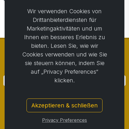
Wir verwenden Cookies von
Noch keine Kommentare. Seien Sie der Erste, der
Drittanbieterdiensten für
einen Kommentar abgibt.
Marketingaktivitäten und um
Ihnen ein besseres Erlebnis zu
bieten. Lesen Sie, wie wir
Cookies verwenden und wie Sie
sie steuern können, indem Sie
© Copyright 2014 - 2026
Activstar
auf „Privacy Preferences“
klicken.
Anmeldung
Melden Sie sich für Neuigkeiten und Aktionen an
Akzeptieren & schließen
Kontakt
/
Geschäftsbedingungen
/
Privatsphäre
/
Rückgaberecht
/
Beschwerdeprotokoll
/
Privacy Preferences
Rücktritt vom Vertrag
/
Cookies