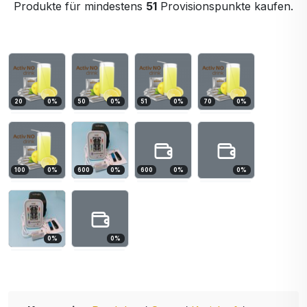
Produkte für mindestens
51
Provisionspunkte kaufen.
20
0
%
50
0
%
51
0
%
70
0
%
100
0
%
600
0
%
600
0
%
0
%
0
%
0
%