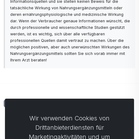
Informationsquellen und sie stellen keinen Beweis für die
tatsächliche Wirkung von Nahrungsergänzungsmitteln oder
deren ernährungsphysiologische und medizinische Wirkung
dar. Wenn der Verbraucher genaue Informationen wünscht, die
durch professionelle und wissenschaftliche Studien gestützt
werden, ist es wichtig, sich über alle verfügbaren
professionellen Quellen damit vertraut zu machen. Über die
möglichen positiven, aber auch unerwünschten Wirkungen des
Nahrungsergänzungsmittels sollten Sie sich vorab immer mit
Ihrem Arzt beraten!
Kommentare
0
Wir verwenden Cookies von
Noch keine Kommentare. Seien Sie der Erste, der
Drittanbieterdiensten für
einen Kommentar abgibt.
Marketingaktivitäten und um