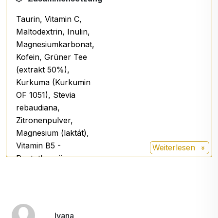
Geschmack.
Taurin, Vitamin C,
Einfach zu verwenden
Maltodextrin, Inulin,
Magnesiumkarbonat,
Empfohlene Dosierung:
1-2 Teelöffel (7,61 g)
Kofein, Grüner Tee
einmal täglich
in
3 dcl Wasser
einrühren.
(extrakt 50%),
Kurkuma (Kurkumin
Vorteile
OF 1051), Stevia
Zuckerfrei (gesüßt mit Stevia und Sucralose)
rebaudiana,
schnelle Zubereitung
Zitronenpulver,
geeignet für den Morgen, für die Arbeit, vor
Magnesium (laktát),
der Aktivität oder an einem anstrengenden Tag
Vitamin B5 -
Weiterlesen
Pantothensäure,
Vitamin B6 -
Pyridoxin, Acerola,
L-Arginin AKG
Taurin
Ivana