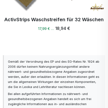
körpereigenen Produktion
von Stickstoffmonoxid NO
beteiligt und reguliert den
ActivStrips Waschstreifen für 32 Wäschen
Blutdruck. Sie hat eine
Rolle als Signalmolekül. Sie
18,94 €
17,99 € …
wirkt blutdruckregulierend
und sorgt für den guten
Zustand des Herz-
Kreislauf-Systems.
Zitronen-Aroma
Gemäß der Verordnung des EP und des EG-Rates Nr. 1924 ab
2006 dürfen keinem Nahrungsergänzungsmittel andere
nährwert- und gesundheitsbezogene Angaben zugeordnet
werden, außer den erlaubten. In diesen Informationen geht es
um die allgemeinen Wirkungen der einzelnen Komponenten,
die Sie in Lexika und Lehrliteratur nachlesen können.
Bei allen aufgeführten Informationen zu nährwert- und
gesundheitsbezogenen Angaben handelt es sich um frei
zugängliche Informationen aus in- und ausländischen