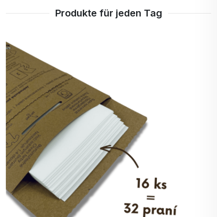
Pantothensäure
Produkte für jeden Tag
Vitamin B6 -
Alle B-Vitamine helfen dem
Pyridoxin
Körper, Nahrung
(Kohlenhydrate) in
Brennstoff (Glukose)
umzuwandeln, der zur
Energiegewinnung
verwendet wird.
Acerola
Natürliche Quelle von
Vitamin C.
L-Arginin AKG
L-Arginin-Alpha-
Ketoglutarat wird als eine
weiterentwickelte Form des
klassischen L-Arginins
bezeichnet. Diese
Aminosäure ist an der