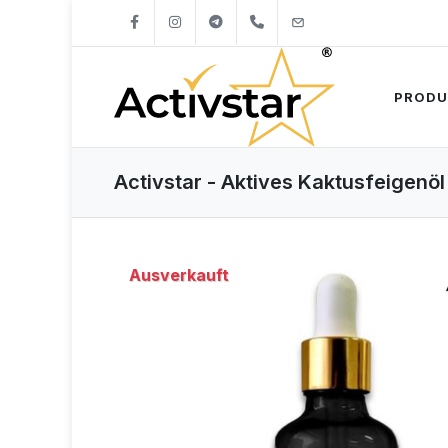
+421904262747
info@activstar.eu
PRODU
Activstar - Aktives Kaktusfeigenöl
Ausverkauft