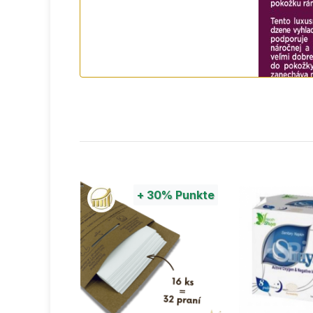
0%
Punkte
+
30%
Punkte