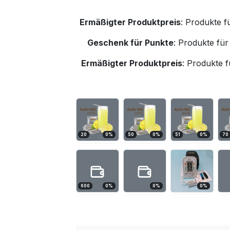
Ermäßigter Produktpreis
:
Produkte f
Geschenk für Punkte
:
Produkte für
Ermäßigter Produktpreis
:
Produkte f
20
0
%
50
0
%
51
0
%
70
600
0
%
0
%
0
%