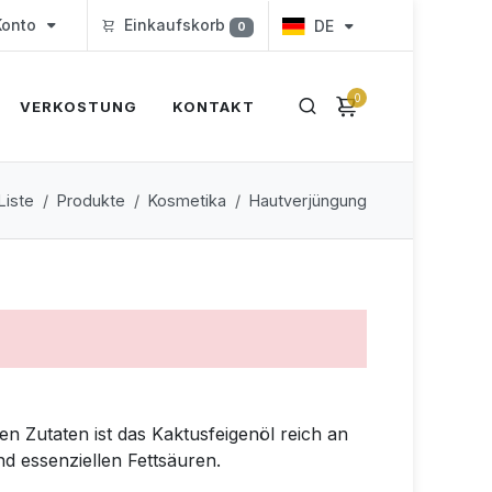
onto
Einkaufskorb
DE
0
0
VERKOSTUNG
KONTAKT
Liste
Produkte
Kosmetika
Hautverjüngung
en Zutaten ist das Kaktusfeigenöl reich an
nd essenziellen Fettsäuren.