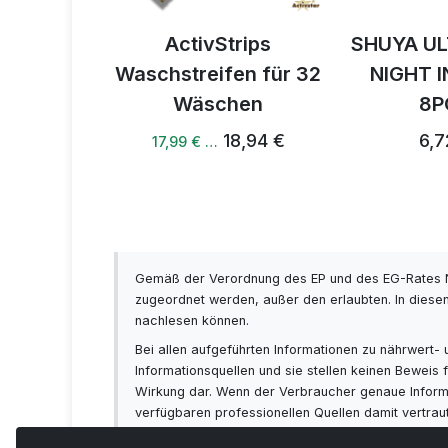
á taška
ActivStrips
SHUYA U
Waschstreifen für 32
NIGHT 
4 €
Wäschen
8P
18,94 €
6,7
17,99 € …
Gemäß der Verordnung des EP und des EG-Rates N
zugeordnet werden, außer den erlaubten. In diesen
nachlesen können.
Bei allen aufgeführten Informationen zu nährwert
Informationsquellen und sie stellen keinen Bewei
Wirkung dar. Wenn der Verbraucher genaue Informat
verfügbaren professionellen Quellen damit vertra
sich vorab immer mit Ihrem Arzt beraten!