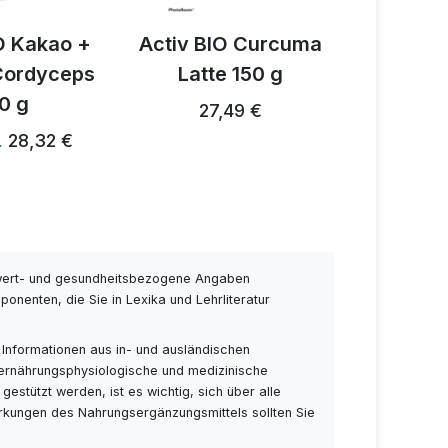
O Kakao +
Activ BIO Curcuma
Acti
 Cordyceps
Latte 150 g
Pilzgew
0 g
27,49 €
28,24 €
28,32 €
…
wert- und gesundheitsbezogene Angaben
nenten, die Sie in Lexika und Lehrliteratur
 Informationen aus in- und ausländischen
 ernährungsphysiologische und medizinische
stützt werden, ist es wichtig, sich über alle
rkungen des Nahrungsergänzungsmittels sollten Sie