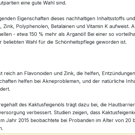
utpartien eine gute Wahl sind.
genden Eigenschaften dieses nachhaltigen Inhaltsstoffs und
 Zink, Polyphenolen, Betalainen und Vitamin K aufweist. 
uellen - etwa 150 % mehr als Arganöl! Bei einer so vorteilh
 beliebten Wahl für die Schönheitspflege geworden ist.
ist reich an Flavonoiden und Zink, die helfen, Entzündunge
nschaften helfen bei Akneproblemen, und der natürliche Inha
dert.
egehalt des Kaktusfeigenöls trägt dazu bei, die Hautbarri
itsversorgung verbessert. Studien zeigen, dass Kaktusfeige
dem Jahr 2015 beobachtete bei Probanden im Alter von 20 b
n.