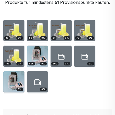
Produkte für mindestens
51
Provisionspunkte kaufen.
20
0
%
50
0
%
51
0
%
70
0
%
100
0
%
600
0
%
600
0
%
0
%
0
%
0
%