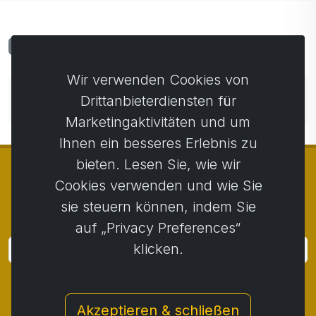
Kommentare
0
Wir verwenden Cookies von
Noch keine Kommentare. Seien Sie der Erste, der
Drittanbieterdiensten für
einen Kommentar abgibt.
Marketingaktivitäten und um
Ihnen ein besseres Erlebnis zu
bieten. Lesen Sie, wie wir
Cookies verwenden und wie Sie
sie steuern können, indem Sie
© Copyright 2014 - 2026
Activstar
auf „Privacy Preferences“
klicken.
Anmeldung
Melden Sie sich für Neuigkeiten und Aktionen an
Akzeptieren & schließen
Kontakt
/
Geschäftsbedingungen
/
Privatsphäre
/