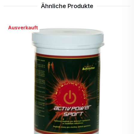
Nahrungsquelle. Er enthält
Ähnliche Produkte
eine große Menge an
Eiweiß, Vitaminen und
Antioxidantien, unterstützt
Ausverkauft
das Immunsystem, liefert
Energie und hilft bei der
Entsäuerung des Körpers.