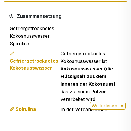
Zusammensetzung
Gefriergetrocknetes
Kokosnusswasser,
Spirulina
Gefriergetrocknetes
Gefriergetrocknetes
Kokosnusswasser ist
Kokosnusswasser
Kokosnusswasser (die
Flüssigkeit aus dem
Inneren der Kokosnuss)
,
das zu einem
Pulver
verarbeitet wird.
Weiterlesen
Spirulina
In der Vergangenheit
diente sie vielen
Zivilisationen als