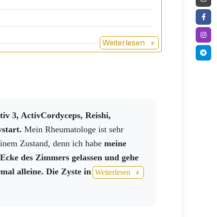
Weiterlesen
ker, glutenfrei und laktosefrei - auch für
tiv 3, ActivCordyceps, Reishi,
start.
Mein Rheumatologe ist sehr
einem Zustand, denn ich habe
meine
 Ecke des Zimmers gelassen und gehe
s sich schnell zubereiten lässt und Teil
mal alleine.
Die Zyste in meinem Knie
Weiterlesen
t dem reichhaltigen Geschmack der
 verschwunden.
Die Schmerzen haben
d ich kann an einem Tag viel mehr
den letzten Monaten. Ich habe chronisch