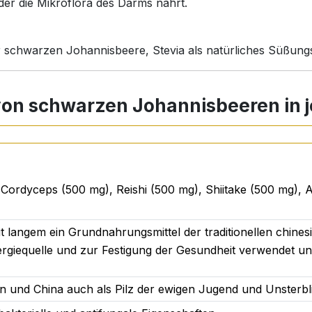
, der die Mikroflora des Darms nährt.
 schwarzen Johannisbeere, Stevia als natürliches Süßungs
on schwarzen Johannisbeeren in j
rzer Johannisbeeren
, das das Trinken nicht nur wohltue
en zuckerhaltigen Getränken, die Sie jeden Tag ohne Zucke
Cordyceps (500 mg), Reishi (500 mg), Shiitake (500 mg), Ac
t trinkfertig
t langem ein Grundnahrungsmittel der traditionellen chinesi
rgiequelle und zur Festigung der Gesundheit verwendet und
ser gemischt reicht für die Tagesdosis.
s bei regelmäßiger Einnahme für etwa
2 Monate
ausreicht.
pan und China auch als Pilz der ewigen Jugend und Unsterbl