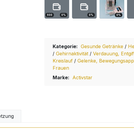
600
0
%
0
%
0
%
Kategorie:
Gesunde Getränke
/
He
/
Gehirnaktivität
/
Verdauung, Entgi
Kreislauf
/
Gelenke, Bewegungsapp
Frauen
Marke:
Activstar
tzung