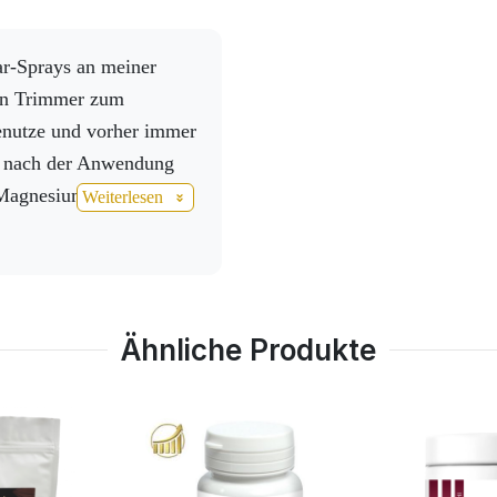
ser kleines Baby den
aggressive Arthr
h aus der Tüte
Gelenken, so da
ay, wir haben das Blut
meine Zehen sich
nen Trimmer zum
e Antwort einfach: Ich
Activstar sehr d
nutze und vorher immer
ne Rückkommission und
nicht nur für mi
t nach der Anwendung
anke, dass es dich gibt.
Familienmitglied
Magnesium B6+K tut
Weiterlesen
zu, um alles unt
nach Bedarf.
ppelter Bypass), und es
ngenentzündung, und er
Ähnliche Produkte
 Atmen. Nach der
ium und Activ 3 drink
at die
es
berwunden.