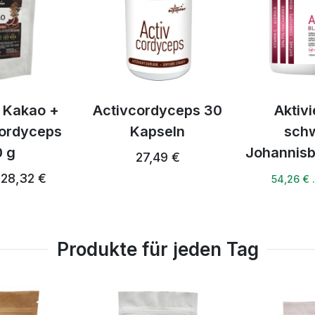
O Kakao +
Activcordyceps 30
Aktivi
Cordyceps
Kapseln
sch
0 g
Johannisb
27,49 €
28,32 €
54,26 €
Produkte für jeden Tag