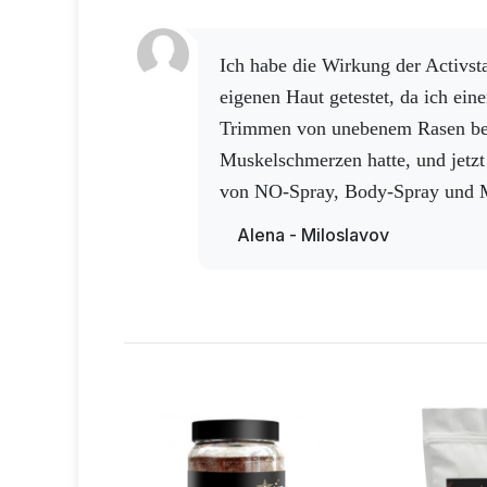
schlimmer zu machen, hat sich un
Kopf gebrochen, das erste, was ic
Ich habe die Wirkung der Activstar-Sprays an meiner
genommen habe, war das Nanospr
eigenen Haut getestet, da ich ei
sofort gestoppt. Deshalb ist mein
Trimmen von unebenem Rasen be
habe sofort Helfer zur Hand, ei
Muskelschmerzen hatte, und jetz
tolle Menschen um mich herum. D
von NO-Spray, Body-Spray und 
nichts mehr weh.
Alena - Miloslavov
Gleichzeitig habe ich einen Onkel, der gerade eine
Herzoperation hinter sich hat (do
gab Komplikationen mit einer Lu
hatte auch Schwierigkeiten beim
Anwendung von No spray, Magnes
war alles wieder in Ordnung. Er h
Lungenentzündung während sein
Krankenhausaufenthalts 2 Mal ü