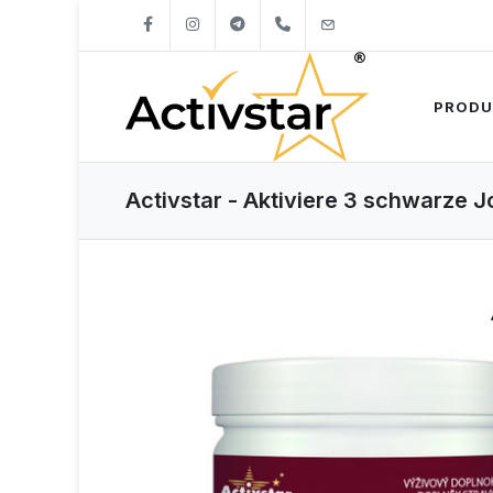
+421904262747
info@activstar.eu
PRODU
Activstar - Aktiviere 3 schwarze 