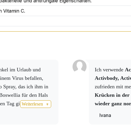
tibakterielle und antifungale Eigenschaften.
önnen?
n Vitamin C.
mittag
engenden Tag
ine
tanken möchten
n Johannisbeere
ensstil unterstützt
, ohne Zusatz von Farbstoffen oder Zuc
Ich verwende
Ac
inem Virus befallen,
Activbody, Activ
 Spray, das ich ihm in
zufrieden mit m
Boswellia für den Hals
Krücken in der
sgewogenen Getränk mit natürlichen Zutaten
sehnen, da
en Tag ging es dem
wieder ganz nor
Weiterlesen
 eignet sich für aktive Menschen, die ihren Tagesablauf mi
tändig, also erhöhte ich
ist vollständig
 Weise unterstützen möchten.
Ivana
ivmineral und fügte
nachgelassen, un
 die Sache noch
arbeiten als in 