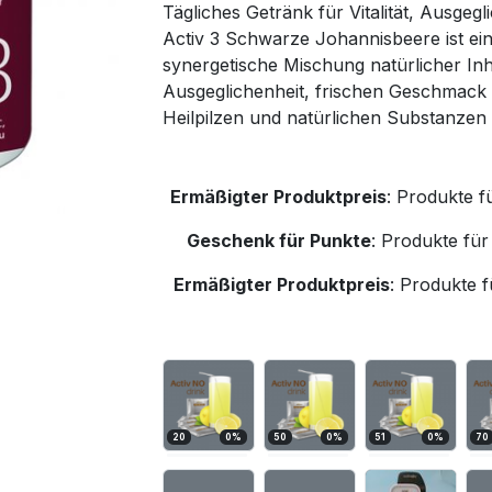
Tägliches Getränk für Vitalität, Ausgeg
Activ 3 Schwarze Johannisbeere ist ein 
synergetische Mischung natürlicher Inha
Ausgeglichenheit, frischen Geschmack 
Heilpilzen und natürlichen Substanzen b
Ermäßigter Produktpreis
:
Produkte f
Geschenk für Punkte
:
Produkte für
Ermäßigter Produktpreis
:
Produkte f
20
0
%
50
0
%
51
0
%
70