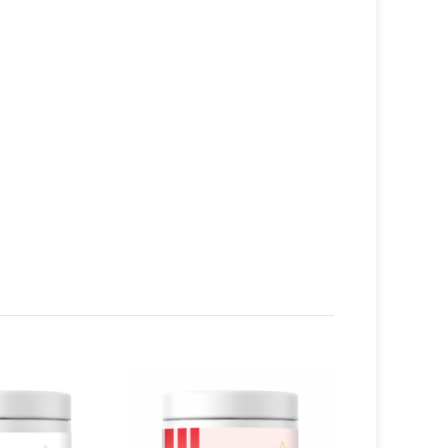
ose und Polyarthrose in meinen
ss meine Knöchel geknackt sind und
 in die andere Richtung biegen. Ich bin
ankbar für seine enorme Hilfe, und zwar
ch, sondern auch für meine
er.
Ich bereite meine Getränke täglich
er Kontrolle zu halten, und trinke