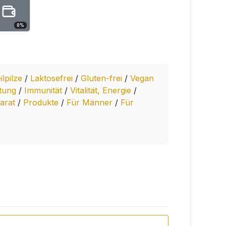
0
%
ilpilze
/
Laktosefrei
/
Gluten-frei
/
Vegan
ftung
/
Immunität
/
Vitalität, Energie
/
arat
/
Produkte
/
Für Männer
/
Für