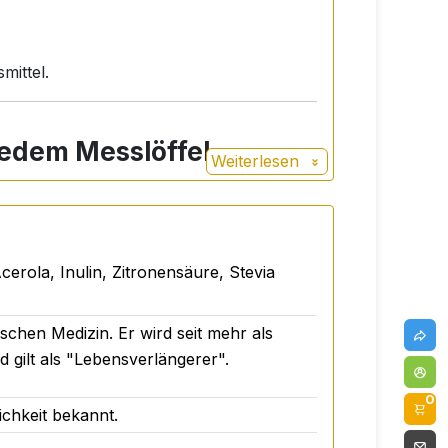
mittel.
edem Messlöffel
Weiterlesen
nd, sondern auch genussvoll macht. Es ist
rzusatz genießen können.
erola, Inulin, Zitronensäure, Stevia
schen Medizin. Er wird seit mehr als
 gilt als "Lebensverlängerer".
0
ichkeit bekannt.