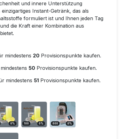
lichenheit und innere Unterstützung
einzigartiges Instant-Getränk, das als
ltsstoffe formuliert ist und Ihnen jeden Tag
und die Kraft einer Kombination aus
ietet.
ür mindestens
20
Provisionspunkte kaufen.
 mindestens
50
Provisionspunkte kaufen.
ür mindestens
51
Provisionspunkte kaufen.
0
%
100
0
%
600
0
%