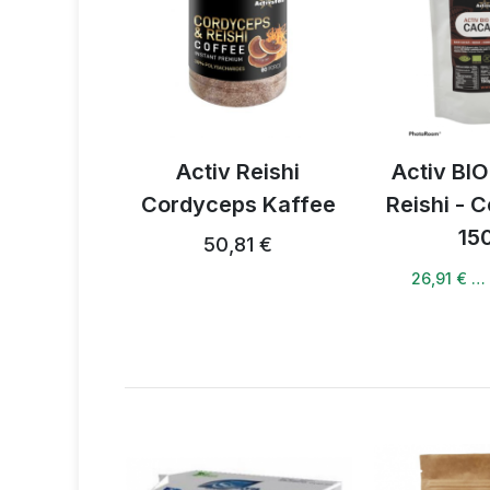
ION Spray
Activ Reishi
Activ BI
ml
Cordyceps Kaffee
Reishi - 
15
53,31 €
50,81 €
26,91 € …
0%
Punkte