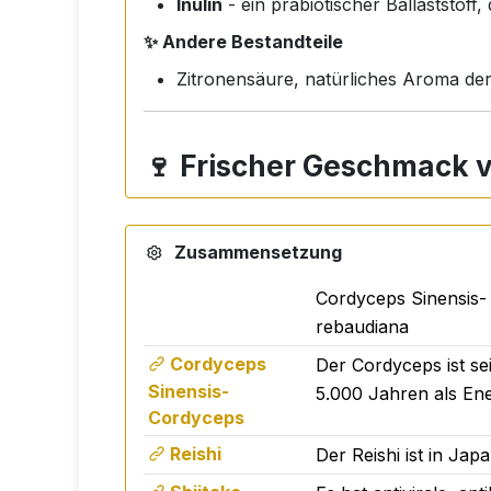
Inulin
- ein präbiotischer Ballaststoff
✨ Andere Bestandteile
Zitronensäure, natürliches Aroma der
🍷
Frischer Geschmack v
Activ 3 bietet ein köstliches
Aroma schwa
eine großartige Alternative zu klassisch
Zusammensetzung
Cordyceps Sinensis- 
🥤
Einfach zuzubereiten - sofor
rebaudiana
Cordyceps
Der Cordyceps ist sei
Die Zubereitung ist denkbar einfach:
Sinensis-
5.000 Jahren als Ene
➡️
1 Messlöffel pro Tag
in 200-300 ml Was
Cordyceps
➡️ Die Packung enthält ca.
60 Dosen
, wa
Reishi
Der Reishi ist in Ja