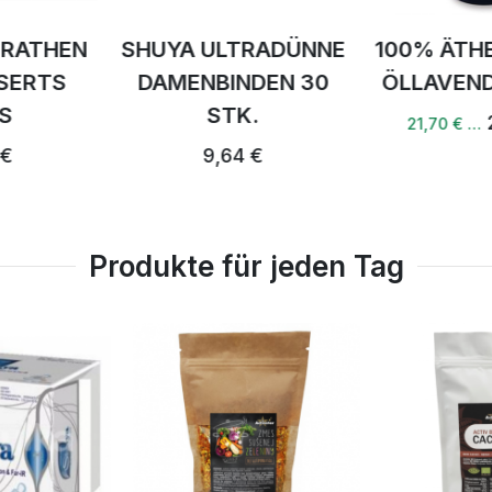
TRADÜNNE
100% ÄTHERISCHER
100% ÄT
NDEN 30
ÖLLAVENDER 10ML
ÖLKIEF
K.
22,83 €
21,70 € …
20,66 € 
4 €
Produkte für jeden Tag