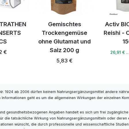
chtes
Activ BIO Kakao +
Activ BI
ngemüse
Reishi - Cordyceps
Latte
tamat und
150 g
27,
200 g
28,32 €
26,91 € …
3 €
r. 1924 ab 2006 dürfen keinem Nahrungsergänzungsmittel andere nähr
 Informationen geht es um die allgemeinen Wirkungen der einzelnen Kompo
- und gesundheitsbezogenen Angaben handelt es sich um frei zugängliche
s für die tatsächliche Wirkung von Nahrungsergänzungsmitteln oder deren
ionen wünscht, die durch professionelle und wissenschaftliche Studien ge