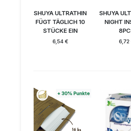
TRATHIN
SHUYA ULTRATHEN
SHUYA UL
LICH 10
NIGHT INSERTS
DAMENBI
E EIN
8PCS
ST
 €
6,72 €
9,6
0%
Punkte