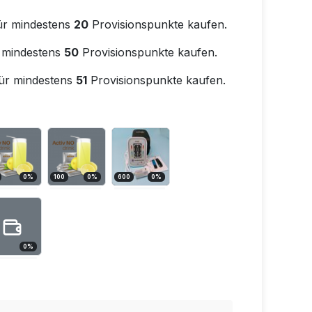
ür mindestens
20
Provisionspunkte kaufen.
 mindestens
50
Provisionspunkte kaufen.
ür mindestens
51
Provisionspunkte kaufen.
0
%
100
0
%
600
0
%
0
%