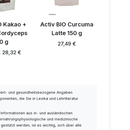
O Curcuma
Activ 3 Mix
ACTIV
 150 g
Pilzgewürz 150 g
v
49 €
28,82 €
28,24 € …
54,38 €
wert- und gesundheitsbezogene Angaben
nenten, die Sie in Lexika und Lehrliteratur
 Informationen aus in- und ausländischen
 ernährungsphysiologische und medizinische
stützt werden, ist es wichtig, sich über alle