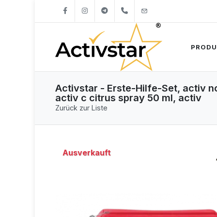
+421904262747
info@activstar.eu
PRODU
Activstar - Erste-Hilfe-Set, activ
activ c citrus spray 50 ml, activ
Zurück zur Liste
Ausverkauft