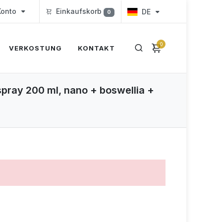
onto
Einkaufskorb
DE
0
0
VERKOSTUNG
KONTAKT
spray 200 ml, nano + boswellia +