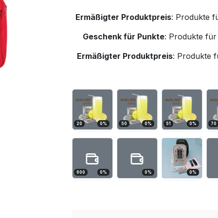
Ermäßigter Produktpreis
:
Produkte f
Geschenk für Punkte
:
Produkte für
Ermäßigter Produktpreis
:
Produkte f
20
0
%
50
0
%
51
0
%
70
600
0
%
0
%
0
%