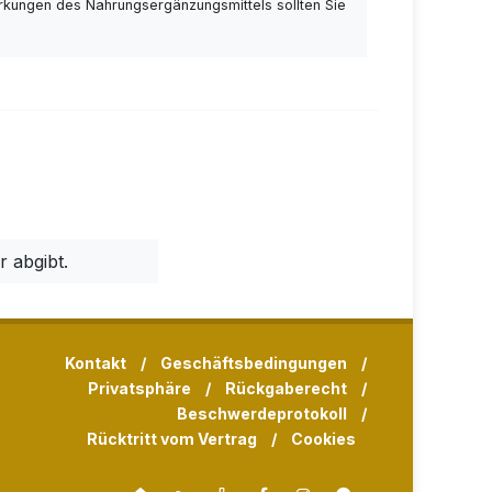
rkungen des Nahrungsergänzungsmittels sollten Sie
 abgibt.
Kontakt
/
Geschäftsbedingungen
/
Privatsphäre
/
Rückgaberecht
/
Beschwerdeprotokoll
/
Rücktritt vom Vertrag
/
Cookies