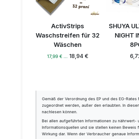
trips
SHUYA ULTRATHEN
Gemis
fen für 32
NIGHT INSERTS
Trocke
hen
8PCS
ohne Glu
Salz 
18,94 €
6,72 €
5,8
Gemäß der Verordnung des EP und des EG-Rates N
zugeordnet werden, außer den erlaubten. In diesen
nachlesen können.
Bei allen aufgeführten Informationen zu nährwert
Informationsquellen und sie stellen keinen Bewei
Wirkung dar. Wenn der Verbraucher genaue Informat