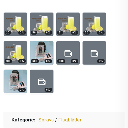
20
0
%
50
0
%
51
0
%
70
0
%
100
0
%
600
0
%
600
0
%
0
%
0
%
0
%
Kategorie:
Sprays
/
Flugblätter