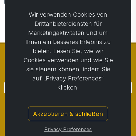
0
Wir verwenden Cookies von
Noch keine Kommentare. Seien Sie der Erste, der
Drittanbieterdiensten für
einen Kommentar abgibt.
Marketingaktivitäten und um
Ihnen ein besseres Erlebnis zu
bieten. Lesen Sie, wie wir
Cookies verwenden und wie Sie
sie steuern können, indem Sie
© Copyright 2014 - 2026
Activstar
auf „Privacy Preferences“
klicken.
Anmeldung
Melden Sie sich für Neuigkeiten und Aktionen an
Akzeptieren & schließen
Kontakt
/
Geschäftsbedingungen
/
Privatsphäre
/
Rückgaberecht
/
Beschwerdeprotokoll
/
Privacy Preferences
Rücktritt vom Vertrag
/
Cookies