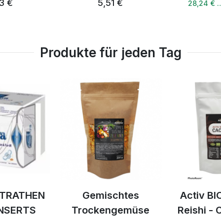
3 €
5,51 €
28,24 € 
Produkte für jeden Tag
LTRATHEN
Gemischtes
Activ BI
INSERTS
Trockengemüse
Reishi -