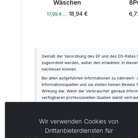
Wäschen
8P
18,94 €
6,7
17,99 € …
Gemäß der Verordnung des EP und des EG-Rates N
zugeordnet werden, außer den erlaubten. In diesen
nachlesen können.
Bei allen aufgeführten Informationen zu nährwert
Informationsquellen und sie stellen keinen Bewei
Wirkung dar. Wenn der Verbraucher genaue Informat
verfügbaren professionellen Quellen damit vertra
sich vorab immer mit Ihrem Arzt beraten!
Wir verwenden Cookies von
Drittanbieterdiensten für