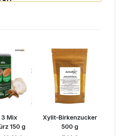
 3 Mix
Xylit-Birkenzucker
Bio-
ürz 150 g
500 g
Zimtpul