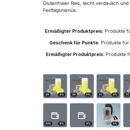
Glutenfreier Reis, leicht verdaulich und
Festtagsmenüs.
Ermäßigter Produktpreis
:
Produkte f
Geschenk für Punkte
:
Produkte für
Ermäßigter Produktpreis
:
Produkte f
20
0
%
50
0
%
51
0
%
70
600
0
%
0
%
0
%