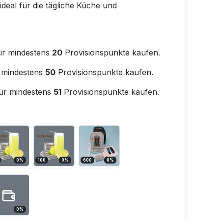
 ideal für die tägliche Küche und
ür mindestens
20
Provisionspunkte kaufen.
 mindestens
50
Provisionspunkte kaufen.
ür mindestens
51
Provisionspunkte kaufen.
0
%
100
0
%
600
0
%
0
%