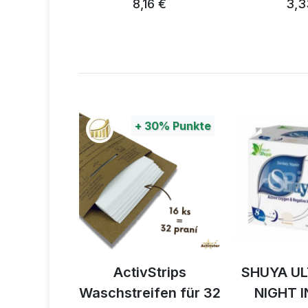
8,16 €
3,3
0%
Punkte
+
30%
Punkte
á taška
ActivStrips
SHUYA U
Waschstreifen für 32
NIGHT 
4 €