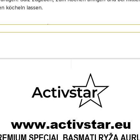
n köcheln lassen.
n pro 1 Tasse Reis). Abgießen und servieren, wenn er weic
fbewahren.
 g Rohreis
n 0 g)