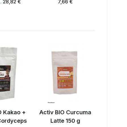
28,82 €
7,66 €
16
…
O Kakao +
Activ BIO Curcuma
Acti
 Cordyceps
Latte 150 g
Pilzgew