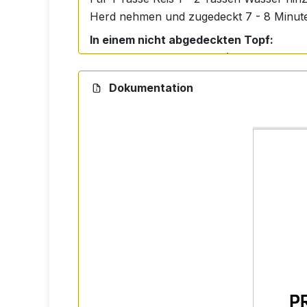
Herd nehmen und zugedeckt 7 - 8 Minute
In einem nicht abgedeckten Topf:
Mehr Wasser verwenden (etwa 5 - 6 Tasse
Dokumentation
Zutaten
100% Basmati-Reis.
Lagerung
An einem trockenen und dunklen Ort au
Nährwertangaben pro 100
Energie: 350 kcal
Fett: 0,5 g (davon gesättigte Fettsäure