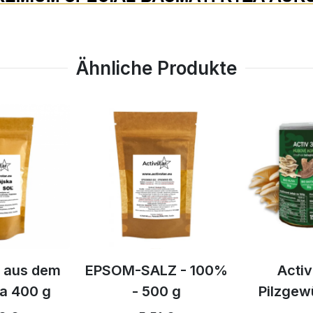
 0 g)
Ähnliche Produkte
z aus dem
EPSOM-SALZ - 100%
Activ
a 400 g
- 500 g
Pilzgew