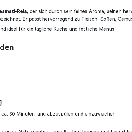
asmati-Reis
, der sich durch sein feines Aroma, seinen h
szeichnet. Er passt hervorragend zu Fleisch, Soßen, Gemü
und ideal für die tägliche Küche und festliche Menüs.
rden
g
 ca. 30 Minuten lang abzuspülen und einzuweichen.
nzufügen. Salz zugeben, zum Kochen bringen und bei mittl