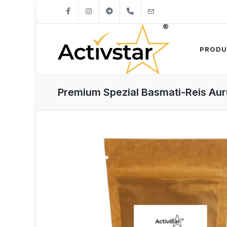
+421904262747
info@activstar.eu
PRODU
Premium Spezial Basmati-Reis Au