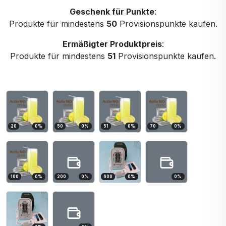
Geschenk für Punkte
:
Produkte für mindestens
50
Provisionspunkte kaufen.
Ermäßigter Produktpreis
:
Produkte für mindestens
51
Provisionspunkte kaufen.
20
0
%
50
0
%
51
0
%
70
0
%
100
0
%
200
0
%
600
0
%
0
%