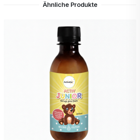
Ähnliche Produkte
Lunge und die Atemwege.
Verpackung
Es wirkt
50 ml
Holunderblüten
entzündungshemmend und
schleimlösend, verdünnt
zähflüssigen Schleim und
fördert das Abhusten. Es ist
hilfreich bei Infektionen mit
verschiedenen Viren,
Erkrankungen der Atemwege,
Bronchitis.
Eukalyptusöl
Es ist ein natürliches Heilmittel,
das bei Virusinfektionen eine
starke entzündungshemmende
Wirkung hat. Sein minziges
Aroma kann die Lunge
wirksam reinigen. Es hilft auch