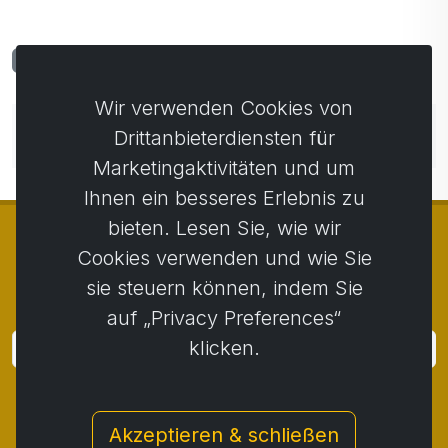
Kommentare
0
Wir verwenden Cookies von
Noch keine Kommentare. Seien Sie der Erste, der
Drittanbieterdiensten für
einen Kommentar abgibt.
Marketingaktivitäten und um
Ihnen ein besseres Erlebnis zu
bieten. Lesen Sie, wie wir
Cookies verwenden und wie Sie
sie steuern können, indem Sie
© Copyright 2014 - 2026
Activstar
auf „Privacy Preferences“
klicken.
Anmeldung
Melden Sie sich für Neuigkeiten und Aktionen an
Akzeptieren & schließen
Kontakt
/
Geschäftsbedingungen
/
Privatsphäre
/