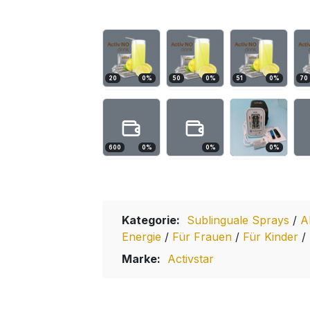
20
0
%
50
0
%
51
0
%
70
600
0
%
0
%
0
%
Kategorie:
Sublinguale Sprays
/
A
Energie
/
Für Frauen
/
Für Kinder
/
Marke:
Activstar