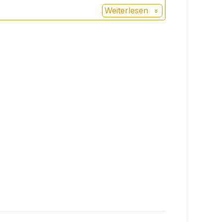
Weiterlesen
fektiver und leckerer Weg, um jeden Tag