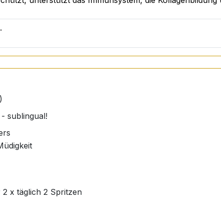
 schützt, unterstützt das Immunsystem, die Kollagenbildung
.
)
- sublingual!
ers
Müdigkeit
2 x täglich 2 Spritzen