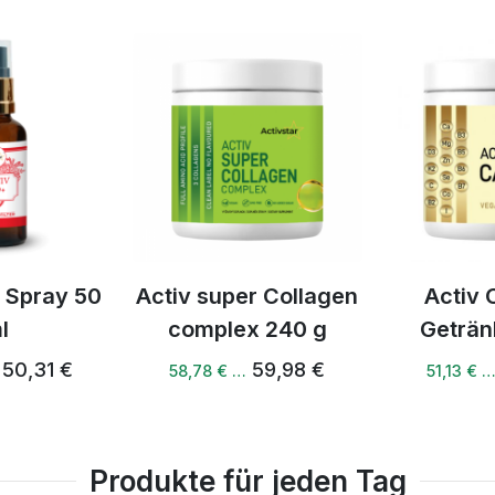
ay, wir haben das Blut
e Antwort einfach: Ich
ne Rückkommission und
anke, dass es dich gibt.
r Collagen
Activ Calcium
Activ Nat
x 240 g
Getränk vegan
10
59,98 €
53,81 €
51,13 € …
41,88 € 
Produkte für jeden Tag