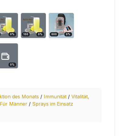
0
%
100
0
%
600
0
%
0
%
ktion des Monats
/
Immunität
/
Vitalität,
Für Männer
/
Sprays im Einsatz