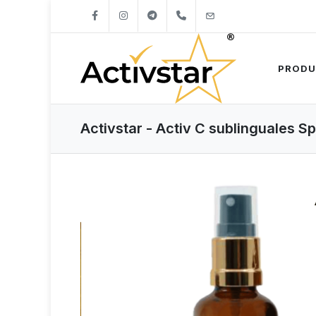
+421904262747
info@activstar.eu
PRODU
Activstar - Activ C sublinguales S