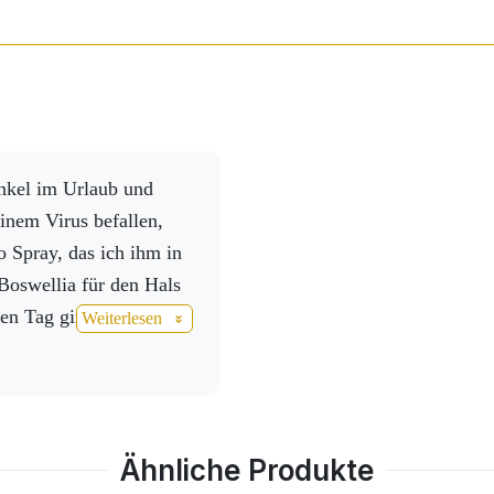
- und zuckerfrei. Auch für Veganer geeignet.
n, ist Activ C Citrus die perfekte Wahl - ein schneller, ef
inem Virus befallen,
 Spray, das ich ihm in
Boswellia für den Hals
en Tag ging es dem
Weiterlesen
tändig, also erhöhte ich
ivmineral und fügte
 die Sache noch
ser kleines Baby den
Ähnliche Produkte
h aus der Tüte