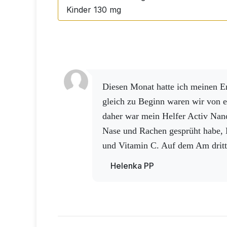
Kinder 130 mg
Gehalt in einem Schuss
33 mg
🌿 Nicht gentechnisch verändert, laktose
Hergestellt in der EU für Activstar Ltd.
Wenn Sie das Beste für Ihren Körper wolle
Diesen Monat hatte ich meinen Enkel im Urlaub und
gesund zu bleiben! 💪🍋
gleich zu Beginn waren wir von e
daher war mein Helfer Activ Nano
Nase und Rachen gesprüht habe, 
und Vitamin C. Auf dem Am dritt
Enkel gut, aber sie bekam es volls
Helenka PP
die Dosis von Vitamin C und Act
Activ 3 und Cordyceps hinzu. Um
schlimmer zu machen, hat sich un
Kopf gebrochen, das erste, was ic