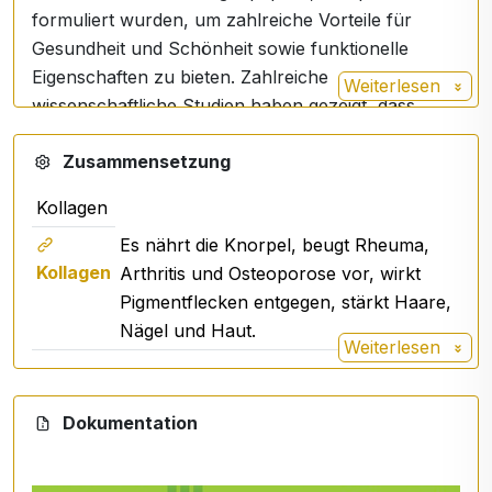
formuliert wurden, um zahlreiche Vorteile für
Gesundheit und Schönheit sowie funktionelle
Eigenschaften zu bieten. Zahlreiche
Weiterlesen
wissenschaftliche Studien haben gezeigt, dass
Peptan die Alterung, die Schönheit von innen und
Zusammensetzung
ein gesundes Leben unterstützt. Kollagenpeptide
vom Typ 1 sind rein natürlich und enthalten über
Kollagen
97 % Protein in Form von Aminosäuren.
Es nährt die Knorpel, beugt Rheuma,
Hydrolysierte Kollagenpeptide ermöglichen eine
Kollagen
Arthritis und Osteoporose vor, wirkt
leichte Verdauung und Absorption. Peptan® ist der
Pigmentflecken entgegen, stärkt Haare,
Marktführer im Bereich der Kollagenpeptide und
Nägel und Haut.
wird von der Wissenschaft unterstützt.
Weiterlesen
Hier sind die Vorteile des hydrolysierten Kollagens
von Peptan:
Dokumentation
Hohe Bioverfügbarkeit: Hydrolysiertes
Kollagen hat aufgrund des