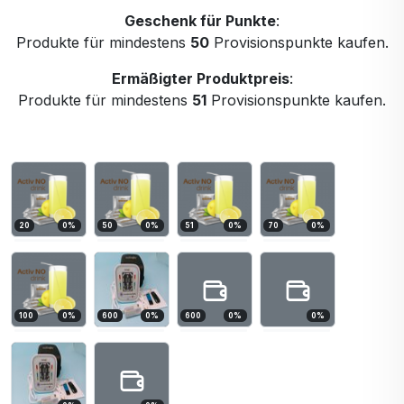
Geschenk für Punkte
:
Produkte für mindestens
50
Provisionspunkte kaufen.
Ermäßigter Produktpreis
:
Produkte für mindestens
51
Provisionspunkte kaufen.
20
0
%
50
0
%
51
0
%
70
0
%
100
0
%
600
0
%
600
0
%
0
%