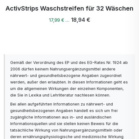
liefern, die für den Körper von Nutzen sind.
ActivStrips Waschstreifen für 32 Wäschen
Höhere Bioverfügbarkeit: Einige Kollagenarten
18,94 €
17,99 € …
können vom Körper besser aufgenommen
oder von verschiedenen Körperteilen
verwertet werden. Fischkollagen zum Beispiel
hat oft kleinere Moleküle, was seine Aufnahme
verbessern kann.
Spezialisierte gesundheitliche Vorteile:
Gemäß der Verordnung des EP und des EG-Rates Nr. 1924 ab
Rinderkollagen: Enthält häufig Kollagen
2006 dürfen keinem Nahrungsergänzungsmittel andere
vom Typ I und III, das für die Gesundheit
nährwert- und gesundheitsbezogene Angaben zugeordnet
von Haut, Haaren, Nägeln und Gelenken
werden, außer den erlaubten. In diesen Informationen geht es
nützlich ist.
um die allgemeinen Wirkungen der einzelnen Komponenten,
Schweinekollagen: Ähnlich wie
die Sie in Lexika und Lehrliteratur nachlesen können.
Rinderkollagen ist auch Schweinekollagen
Bei allen aufgeführten Informationen zu nährwert- und
reich an Kollagen des Typs I und III und
gesundheitsbezogenen Angaben handelt es sich um frei
zugängliche Informationen aus in- und ausländischen
kann positive Auswirkungen auf Haut und
Informationsquellen und sie stellen keinen Beweis für die
Gelenke haben.
tatsächliche Wirkung von Nahrungsergänzungsmitteln oder
Fischkollagen: Enthält häufig Typ-I-
deren ernährungsphysiologische und medizinische Wirkung