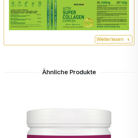
Hydrolyseprozesses kleinere Moleküle, was
seine Aufnahme in den Körper erleichtert.
Kollagen ist ein wichtiger Bestandteil von
Knorpel und Knochen. Die regelmäßige
Einnahme von hydrolisiertem Kollagen kann
Weiterlesen
dazu beitragen, deren Gesundheit und
Flexibilität zu verbessern.
Verbesserung des Hautzustands: Kollagen ist
wichtig für die Aufrechterhaltung der Elastizität
und der Hydratation der Haut. Die Einnahme
Ähnliche Produkte
von hydrolysiertem Kollagen kann dazu
beitragen, Falten zu reduzieren und das
allgemeine Erscheinungsbild der Haut zu
verbessern.
Förderung des Haar- und Nagelwachstums:
Kollagen kann zur Festigkeit und zum
Wachstum von Haaren und Nägeln beitragen,
was für viele Menschen ein häufig
nachgefragter Vorteil ist.