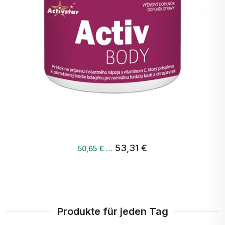
Verbesserung der Verdauung: Einige Studien
legen nahe, dass Kollagen die Darmgesundheit
unterstützen und die Verdauung verbessern
kann.
Erholung der Muskeln: Kollagenpeptide
können die Erholung der Muskeln nach
körperlicher Aktivität fördern und den Aufbau
von Muskelmasse unterstützen.
Erhöhung des Feuchtigkeitsgehalts der Haut:
Kollagen trägt dazu bei, die Feuchtigkeit in der
Haut zu bewahren, was für das gesunde
Aussehen und die Funktion der Haut wichtig
53,31 €
50,65 € …
ist.
Sicherheit und Qualität: Peptan ist eine
bekannte und angesehene Marke, die auf die
Qualität ihrer Produkte achtet und sicherstellt,
dass Sie reines und sicheres Kollagen ohne
Produkte für jeden Tag
unerwünschte Verfälschungen erhalten.