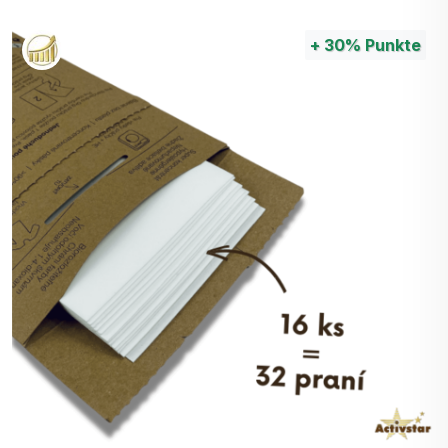
Einfach zu verwenden.
Unterstützung des Stoffwechsels: Kollagen
+
30%
Punkte
kann helfen, den Stoffwechsel und das
Energieniveau zu verbessern, was für die
allgemeine Vitalität und das Wohlbefinden von
Vorteil ist.
Die Kombination verschiedener Kollagenarten -
Rind-, Schweine- und Fischkollagen - kann
mehrere Vorteile bieten, da jede Art spezifische
Vorteile und bioaktive Peptide hat, die synergetisch
wirken können. Im Folgenden werden die
wichtigsten Gründe genannt, warum es von Vorteil
ist, diese drei Kollagenarten zu kombinieren:
Breites Spektrum an Aminosäuren: Jede
Kollagenart kann eine leicht unterschiedliche
Aminosäurezusammensetzung aufweisen. Die
Kombination verschiedener Kollagenquellen
kann ein breiteres Spektrum an Aminosäuren