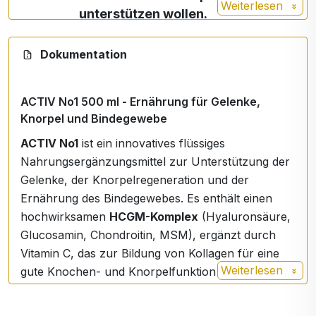
Weiterlesen
Das Besondere an ACTIV No1 ist seine
unterstützen wollen.
einzigartige Form der Mikrofiltration
.
Dank
des Mikrofiltrationsverfahrens liegen die
Vitamin C - Ascorbinsäure ist ein
Dokumentation
Wirkstoffe in einer Form vor, die der Körper sofort
Vitamin
wichtiger Bestandteil des Körpers eines
und nahezu rückstandsfrei aufnehmen kann.
C
jeden gesunden Menschen. Es wirkt als
ACTIV No1 500 ml - Ernährung für Gelenke,
Antioxidans, das die Zellen vor freien
✅
Sofortiger Wirkungseintritt.
Knorpel und Bindegewebe
Radikalen schützt, unterstützt das
ACTIV No1
ist ein innovatives flüssiges
Immunsystem, die Kollagenbildung und
Inhaltsstoffe
Nahrungsergänzungsmittel zur Unterstützung der
die Eisenaufnahme.
HCGM-Komplex (Hyaluronsäure,
Gelenke, der Knorpelregeneration und der
Glucosaminsulfat, Chondroitinsulfat,
Ernährung des Bindegewebes. Es enthält einen
Methylsulfonylmethan - MSM), Vitamin C
hochwirksamen
HCGM-Komplex
(Hyaluronsäure,
(Ascorbinsäure), steriles Wasser, Glycerin,
Glucosamin, Chondroitin, MSM), ergänzt durch
Kaliumsorbat, natürliches Süßorangenaroma.
Vitamin C, das zur Bildung von Kollagen für eine
Weiterlesen
gute Knochen- und Knorpelfunktion beiträgt.
Dosierung
Die ideale Wahl für aktive Menschen, Sportler,
10 ml zweimal täglich - direkt einnehmen oder in
Menschen mit erhöhter Belastung des