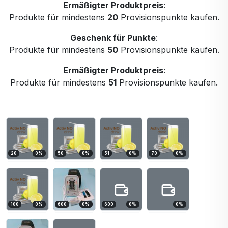
Ermäßigter Produktpreis
:
Produkte für mindestens
20
Provisionspunkte kaufen.
Geschenk für Punkte
:
Produkte für mindestens
50
Provisionspunkte kaufen.
Ermäßigter Produktpreis
:
Produkte für mindestens
51
Provisionspunkte kaufen.
20
0
%
50
0
%
51
0
%
70
0
%
100
0
%
600
0
%
600
0
%
0
%