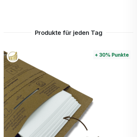
51,83 €
49,23 € …
Dosierung
10 ml zweimal täglich - direkt einnehmen oder in
etwa 100 ml Wasser einrühren.
Produkte für jeden Tag
(1 Esslöffel in 1 dcl Wasser 2 mal täglich)
Warnung
Überschreiten Sie nicht die empfohlene
Tagesdosis. Dieses Nahrungsergänzungsmittel ist
kein Ersatz für eine abwechslungsreiche
Ernährung. Nicht geeignet für schwangere und
stillende Frauen und Kinder unter 3 Jahren. An
einem trockenen und dunklen Ort bei einer
Temperatur unter 25 °C und außerhalb der
Reichweite von kleinen Kindern aufbewahren.
Flüssige Gelenknahrung mit Hyaluronsäure,
Glucosamin, Chondroitin und MSM. Zur