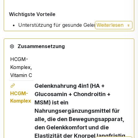
Wichtigste Vorteile
Unterstützung für gesunde Gelenke und
Weiterlesen
Knorpel
Regeneration des Bindegewebes
Zusammensetzung
Hyaluronsäure für die Ernährung der Gelenke
Glucosamin und Chondroitin für die
HCGM-
Beweglichkeit
Komplex,
MSM für den Bewegungskomfort
Vitamin C
Vitamin C für die Kollagenbildung
Gelenknahrung 4in1 (HA +
Flüssige Form mit hoher Absorption
HCGM-
Glucosamin + Chondroitin +
Nicht gentechnisch verändert, laktosefrei,
Komplex
MSM) ist ein
ohne Zuckerzusatz
Nahrungsergänzungsmittel für
Geeignet für Veganer
alle, die den
Bewegungsapparat,
den Gelenkkomfort und die
Revolutionäre Absorptionstechnologie
Elastizität der Knorpel
langfristig