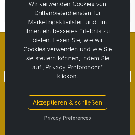
Wir verwenden Cookies von
Noch keine Kommentare. Seien Sie der Erste, der
Drittanbieterdiensten für
einen Kommentar abgibt.
Marketingaktivitäten und um
Ihnen ein besseres Erlebnis zu
bieten. Lesen Sie, wie wir
Cookies verwenden und wie Sie
sie steuern können, indem Sie
© Copyright 2014 - 2026
Activstar
auf „Privacy Preferences“
klicken.
Anmeldung
Melden Sie sich für Neuigkeiten und Aktionen an
Akzeptieren & schließen
Kontakt
/
Geschäftsbedingungen
/
Privatsphäre
/
Rückgaberecht
/
Beschwerdeprotokoll
/
Privacy Preferences
Rücktritt vom Vertrag
/
Cookies